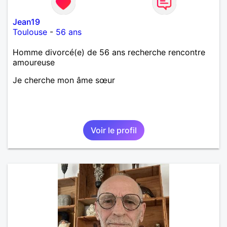
Jean19
Toulouse
-
56 ans
Homme divorcé(e) de 56 ans recherche rencontre
amoureuse
Je cherche mon âme sœur
Voir le profil