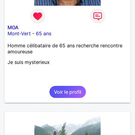
MOA
Mont-Vert
-
65 ans
Homme célibataire de 65 ans recherche rencontre
amoureuse
Je suis mysterieux
Voir le profil