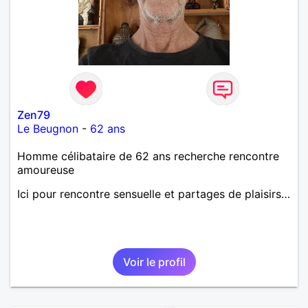
Zen79
Le Beugnon
-
62 ans
Homme célibataire de 62 ans recherche rencontre
amoureuse
Ici pour rencontre sensuelle et partages de plaisirs…
Voir le profil