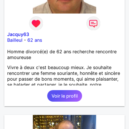
Jacquy63
Bailleul
-
62 ans
Homme divorcé(e) de 62 ans recherche rencontre
amoureuse
Vivre à deux c'est beaucoup mieux. Je souhaite
rencontrer une femme souriante, honnête et sincère
pour passer de bons moments, qui aime plaisanter,
se balader et partager, je le souhaite, notre
complicité. J'aime beaucoup les chantiers de
Voir le profil
randonnée pour se défouler, se relaxer, se détendre
et finalement prendre du bon temps. C'est difficile
de tout dire en quelques lignes. En revanche, vous
pouvez me contacter pour avoir plus
d'informations. A bientôt