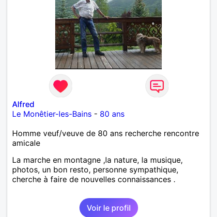
Alfred
Le Monêtier-les-Bains
-
80 ans
Homme veuf/veuve de 80 ans recherche rencontre
amicale
La marche en montagne ,la nature, la musique,
photos, un bon resto, personne sympathique,
cherche à faire de nouvelles connaissances .
Voir le profil