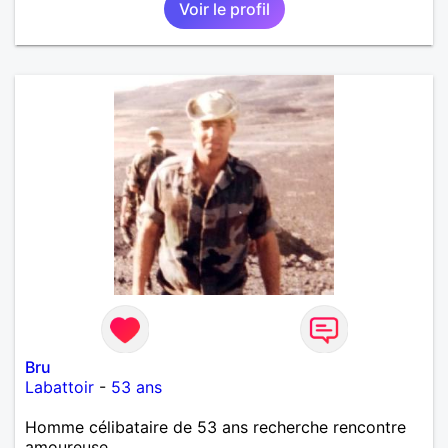
Voir le profil
Bru
Labattoir
-
53 ans
Homme célibataire de 53 ans recherche rencontre
amoureuse