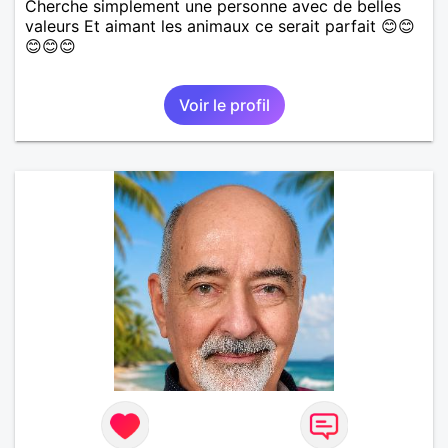
Cherche simplement une personne avec de belles
valeurs Et aimant les animaux ce serait parfait 😊😊
😊😊😊
Voir le profil