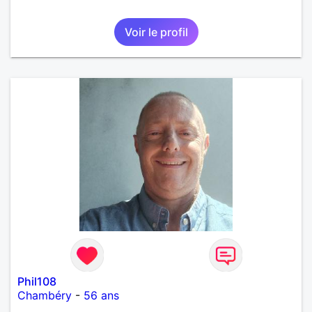
Voir le profil
Phil108
Chambéry
-
56 ans