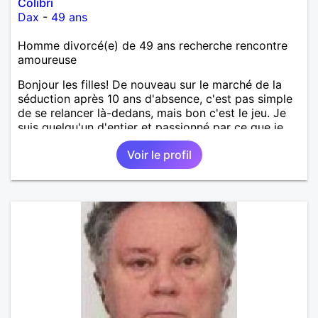
Colibri
Dax
-
49 ans
Homme divorcé(e) de 49 ans recherche rencontre
amoureuse
Bonjour les filles! De nouveau sur le marché de la
séduction après 10 ans d'absence, c'est pas simple
de se relancer là-dedans, mais bon c'est le jeu. Je
suis quelqu'un d'entier et passionné par ce que je
fais. Je suis propriétaire d'une belle ferme
Voir le profil
pédagogique avec plein d'animaux. Vous l'avez
compris, ma passion, c'est la nature en général, les
animaux, les arbres, le jardinage, la créativité, le
bricolage, etc ... Mon petit coin de paradis serait
idéal pour une maman avec de jeunes enfants ou
quelqu'un de proche de la nature. Je garde quand
même beaucoup de temps pour des sorties, je fais
un beau voyage tous les ans à l'étranger. J'aime
découvrir les paysages et cultures étrangères,
d'ailleurs les langues étrangères sont aussi ma
passion. J'ai 2 grands enfants déjà indépendants.
Pour le reste, je vous laisse découvrir. Au plaisir de