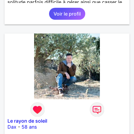
solitude parfois difficile à gérer ainsi que casser le
vague à l’âme. L’amitié reste extrêmement
Voir le profil
importante à mes yeux mais peut se décliner en des
sentiments plus puissants. « Le temps fera son
œuvre » disait Arthur Schopenhauer, philosophe
allemand que j’adore. J’aime discuter sans pour
autant être trop locace. Je suis bourré de qualités
avec très peu de défauts. Je suis altruiste,
bienveillant, empathique, attentionné, honnête,
respectueux, doux de caractère et compréhensif : je
laisse « glisser » beaucoup de choses. Mais ne vous
m’éprenez pas Mesdames, si une personne que
j’aime me trahit une fois, il n’y aura pas de seconde
chance et je l’effacerai à « vitam eternam ».
Néanmoins, je suis un tout petit peu maniaque ainsi
qu’impatient. J’essaye de faire des efforts. Rien de
bien dramatique ! Du moins je le pense……Je suis un
homme facile à vivre. À vous si vous le souhaitez,
d’apprendre à me connaître davantage. J’en serai
ravi….A très bientôt je l’espère.
Le rayon de soleil
Dax
-
58 ans