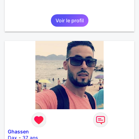
Voir le profil
Ghassen
Dax
-
37 ans