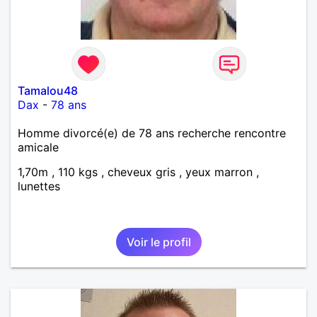
vous lire.
Tamalou48
Dax
-
78 ans
Homme divorcé(e) de 78 ans recherche rencontre
amicale
1,70m , 110 kgs , cheveux gris , yeux marron ,
lunettes
Voir le profil