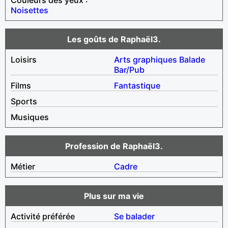
Noisettes
Les goûts de Raphaël3.
Loisirs
Arts graphiques
Balade
Bar/Pub
Films
Fantastique
Sports
Musiques
Profession de Raphaël3.
Métier
Cadre
Plus sur ma vie
Activité préférée
Se balader