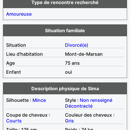
Type de rencontre recherché
Amoureuse
Situation familiale
Situation
Divorcé(e)
Lieu d'habitation
Mont-de-Marsan
Age
75 ans
Enfant
oui
Description physique de Sima
Silhouette :
Mince
Style :
Non renseigné
Décontracté
Coupe de cheveux :
Couleur des cheveux :
Courts
Gris
Taille : 175 cm
Poids : 74 kg