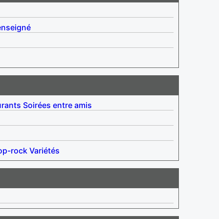
enseigné
urants
Soirées entre amis
op-rock
Variétés