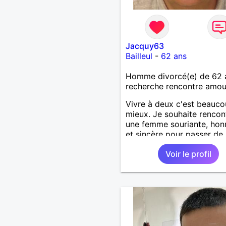
Jacquy63
Bailleul
-
62 ans
Homme divorcé(e) de 62 
recherche rencontre amo
Vivre à deux c'est beauc
mieux. Je souhaite rencon
une femme souriante, hon
et sincère pour passer de
moments, qui aime plaisan
Voir le profil
balader et partager, je le
souhaite, notre complicité
J'aime beaucoup les chant
de randonnée pour se défo
se relaxer, se détendre et
finalement prendre du bo
temps. C'est difficile de t
dire en quelques lignes. E