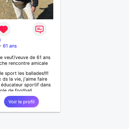
I
-
61 ans
 veuf/veuve de 61 ans
che rencontre amicale
le sport les ballades!!!!
 ds la vie, j'aime faire
r, éducateur sportif dans
ole de football .
Voir le profil