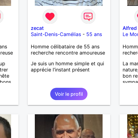
zecat
Alfred
Saint-Denis-Camélias
-
55 ans
Le Mon
ans
Homme célibataire de 55 ans
Homme
ureuse
recherche rencontre amoureuse
recher
oup
Je suis un homme simple et qui
La mar
trer
apprécie l’instant présent
nature
nête
bon re
 bons
sympat
ter, se
nouvel
Voir le profil
.
iers
uler,
n
out
n