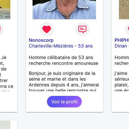
Nonoscorp
PHIPH
Charleville-Mézières
-
53 ans
Dinan
 Je
Homme célibataire de 53 ans
Homme
nt,
recherche rencontre amoureuse
recher
 de
Bonjour, je suis originaire de la
j'aime 
t
seine et marne et dans les
sérieux
trer
Ardennes depuis 4 ans, j'aimerai
plaisi
rra ce
trouver une belle rencontre qui
une éc
 rien
me ferai découvrir cette belle
endre
Voir le profil
région sur mon temps libre, je
is
recherche quelqu'un de simple
ez-pas
et sincère, une bonne complicité
on
et de la bonne humeur me
!!!! Ou
ravirait.. alors si l'envie de me