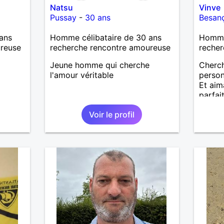
Natsu
Vinve
Pussay
-
30 ans
Besan
ans
Homme célibataire de 30 ans
Homme
ureuse
recherche rencontre amoureuse
recher
Jeune homme qui cherche
Cherc
l'amour véritable
person
Et aim
parfai
Voir le profil