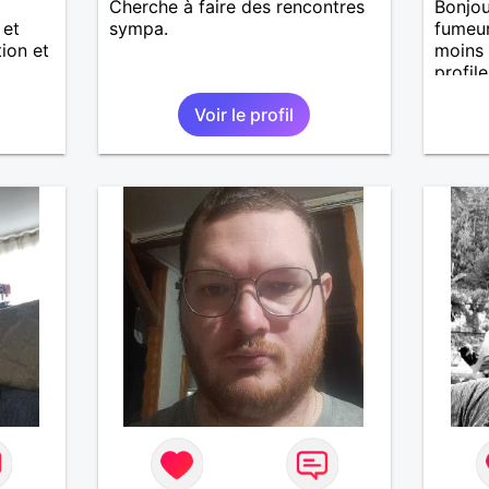
Cherche à faire des rencontres
Bonjo
 et
sympa.
fumeur
tion et
moins
profile
Voir le profil