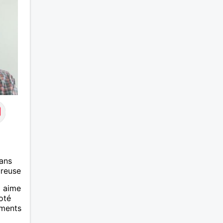
découvrir vous en dit, je vous
dis à bientôt.
ans
ureuse
i aime
coté
oments