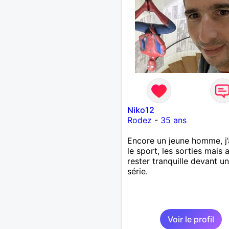
revanche, vous pouvez m
contacter pour avoir plus
d'informations. A bientôt
Niko12
Rodez
-
35 ans
Encore un jeune homme, j
le sport, les sorties mais 
rester tranquille devant u
série.
Voir le profil