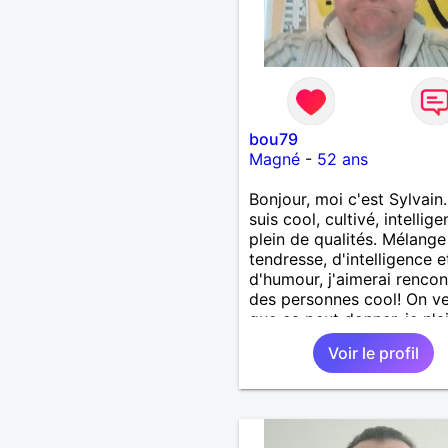
bou79
Magné
-
52 ans
Bonjour, moi c'est Sylvain.
suis cool, cultivé, intellige
plein de qualités. Mélange
tendresse, d'intelligence e
d'humour, j'aimerai rencon
des personnes cool! On ve
que ça peut donner. je n'ai
d'arrêté : amitié, amour t
Voir le profil
et passionnelle, etc. Je su
ouvert à tout...Alors n'ay
peur de me contacter, sin
c'est moi qui le ferais!!!!!!!!!
peut-être pas! je suis