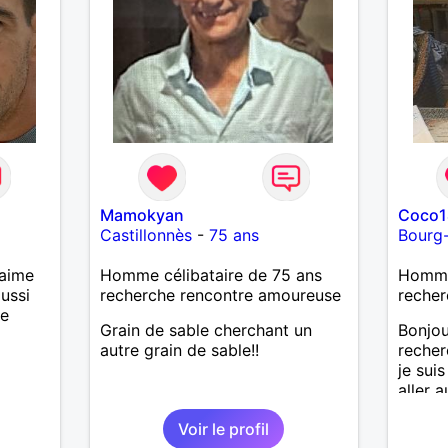
e
Mamokyan
Coco1
Castillonnès
-
75 ans
Bourg
’aime
Homme célibataire de 75 ans
Homme 
aussi
recherche rencontre amoureuse
recher
ne
Grain de sable cherchant un
Bonjou
autre grain de sable!!
recher
je suis
aller a
Voir le profil