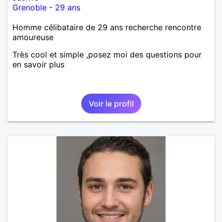
Grenoble
-
29 ans
Homme célibataire de 29 ans recherche rencontre
amoureuse
Très cool et simple ,posez moi des questions pour
en savoir plus
Voir le profil