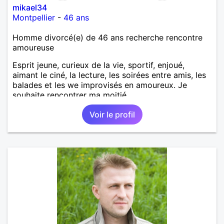
mikael34
Montpellier
-
46 ans
Homme divorcé(e) de 46 ans recherche rencontre
amoureuse
Esprit jeune, curieux de la vie, sportif, enjoué,
aimant le ciné, la lecture, les soirées entre amis, les
balades et les we improvisés en amoureux. Je
souhaite rencontrer ma moitié.
Voir le profil