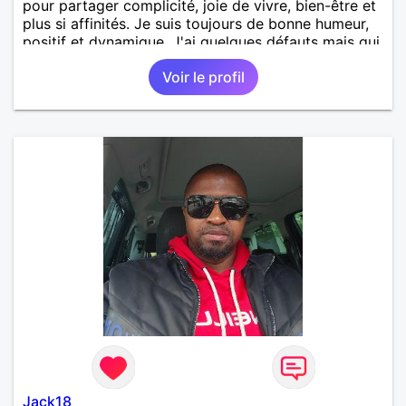
pour partager complicité, joie de vivre, bien-être et
plus si affinités. Je suis toujours de bonne humeur,
positif et dynamique. J'ai quelques défauts mais qui
sont sans importance :). A très bientôt.
Voir le profil
Jack18