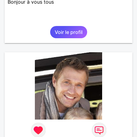
Bonjour à vous tous
Voir le profil